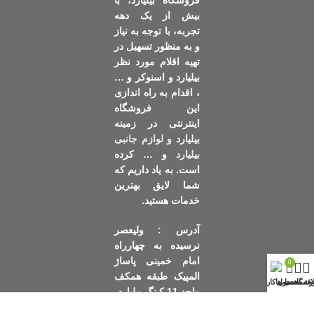
بیش از یک دهه
تجربه، با توجه به نیاز
و به منظور تسهیل در
تهیه اقلام مورد نظر
بیلیارد و اسنوکر و …
، اقدام به راه اندازی
این فروشگاه
اینترنتی در زمینه
بیلیارد و
لوازم جانبی
بیلیارد
و … کرده
است. به یاد داریم که
شما لایق بهترین
خدمات هستید.
آدرس : ولیعصر
نرسیده به چهارراه
امام خمینی پاساژ
0
المپیک طبقه همکف
وشگاه
محصول
اقه مندی ها
حساب کاربری
واحد 11 کینگ بیلیارد