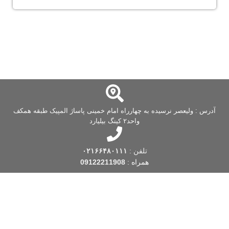
آدرس : ولیعصر نرسیده به چهارراه امام خمینی پاساژ المپیک طبقه همکف
واحد۲ کینگ بیلیارد
تلفن :
۰۲۱۶۶۴۸۰۱۱۱
همراه :
09122211908
فروشگاه کینگ بیلیارد
یکی از قدیمی ترین فروشگاه های بیلیارد است که فعالیت
خود را از سال 1388 شروع کرده است. این فروشگاه بیلیارد، با بیش از یک دهه
تجربه، با توجه به نیاز و به منظور تسهیل در تهیه اقلام مورد نظر بیلیارد و اسنوکر
 … ، اقدام به راه اندازی این فروشگاه اینترنتی در زمینه بیلیارد و
لوازم جانبی