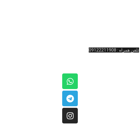
بیلیارد
و … کرده است. به یاد داریم که شما لایق بهترین خدمات هستید.
آدرس : ولیعصر نرسیده به چهارراه امام خمینی پاساژ المپیک طبقه همکف واحد
11 کینگ بیلیارد
تلفن تماس: 02166481127
تلفن همراه : 09122211908