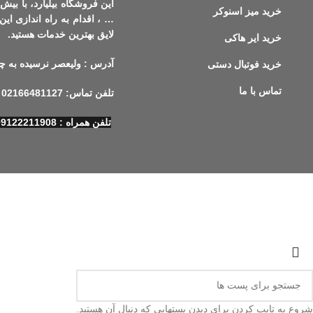
این فروشگاه بیلیارد، با بیش 
خرید میز اسنوکر
… ، اقدام به راه اندازی این 
لایق بهترین خدمات هستید.
خرید ایر هاکی
آدرس : ولیعصر نرسیده به چهارراه
خرید فوتبال دستی
تماس با ما
تلفن تماس: 02166481127
تلفن همراه : 09122211908
شروع به تایپ کردن برای دیدن پستهایی که دنبال آن هستید.