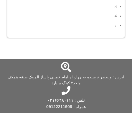
3
4
→
آدرس : ولیعصر نرسیده به چهارراه امام خمینی پاساژ المپیک طبقه همکف
واحد۲ کینگ بیلیارد
تلفن :
۰۲۱۶۶۴۸۰۱۱۱
همراه :
09122211908
فروشگاه کینگ بیلیارد
یکی از قدیمی ترین فروشگاه های بیلیارد است که فعالیت
خود را از سال 1388 شروع کرده است. این فروشگاه بیلیارد، با بیش از یک دهه