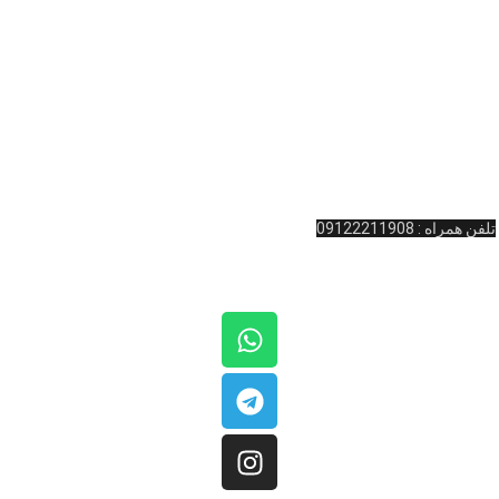
تجربه، با توجه به نیاز و به منظور تسهیل در تهیه اقلام مورد نظر بیلیارد و اسنوکر
 … ، اقدام به راه اندازی این فروشگاه اینترنتی در زمینه بیلیارد و
لوازم جانبی
بیلیارد
و … کرده است. به یاد داریم که شما لایق بهترین خدمات هستید.
آدرس : ولیعصر نرسیده به چهارراه امام خمینی پاساژ المپیک طبقه همکف واحد
11 کینگ بیلیارد
تلفن تماس: 02166481127
تلفن همراه : 09122211908