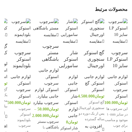
محصولات مرتبط
ناموجود
ناموجود
مقایسه
مقا
مقایسه
مقایسه
مقایسه
مقایسه
سرچوب
گچ ا
سرچوب
گچ اسنوکر
شار
مستر
سرچوب
کینگ
اسنوکر LP
سنچوری
اسنوکر
باشگاهی
اسنوکر
لوازم
سایز 10
اورجینال
سامورایی
بلودایموند
لوازم جانبی
اسنو
لوازم جانبی
لوازم جانبی
لوازم
اسنوکر
,
لوازم جانبی
اسنو
اسنوکر
,
اسنوکر
,
گچ
جانبی
سرچوب
اسنوکر
,
توما
گچ "ک
سرچوب
اسنوکر
اسنوکر
,
اسنوکر
,
لوازم
سرچوب
یک نو
اسنوکر
تومان
4.500.000
شار
جانبی بیلیارد
,
اسنوکر
مخصو
گچ اسنوکر
تومان
100.000
اسنوکر
,
سرچوب بیلیارد
تومان
500.000
بیلیار
سنچوری اورجینال
این سرچوب ها
سرچوب
لوازم
تومان
50.000
–
است. 
افز
پس از یک دوره دو
در سایز ۱۰mm
اسنوکر
جانبی
تومان
2.000.000
برای 
ساله گسترده
علا
موجود و مناسب
بلودایموند
سرچوب مستر
تومان
0
روی ا
تحقیق و توسعه،
برای چوب
سرچوب
افزودن به
افزو
باشگاهی
با
شار اسنوکر
کیو به
Century Pro
اسنوکر بوده و
اسنوکر