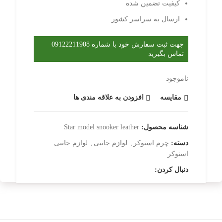
کیفیت تضمین شده
ارسال به سراسر کشور
جهت ثبت سفارش خود با شماره 09122211908
تماس بگیرید
ناموجود
مقایسه
افزودن به علاقه مندی ها
شناسه محصول:
Star model snooker leather
دسته:
چرم اسنوکر
,
لوازم جانبی
,
لوازم جانبی
اسنوکر
دنبال کردن: