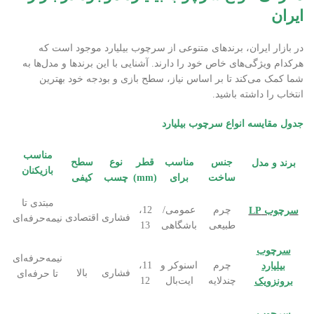
ایران
در بازار ایران، برندهای متنوعی از سرچوب بیلیارد موجود است که
هرکدام ویژگی‌های خاص خود را دارند. آشنایی با این برندها و مدل‌ها به
شما کمک می‌کند تا بر اساس نیاز، سطح بازی و بودجه خود بهترین
انتخاب را داشته باشید.
جدول مقایسه انواع سرچوب بیلیارد
مناسب
جنس
مناسب
قطر
نوع
سطح
برند و مدل
بازیکنان
ساخت
برای
(mm)
چسب
کیفی
مبتدی تا
چرم
عمومی/
12،
سرچوب LP
فشاری
اقتصادی
نیمه‌حرفه‌ای
طبیعی
باشگاهی
13
سرچوب
نیمه‌حرفه‌ای
چرم
اسنوکر و
11،
بیلیارد
فشاری
بالا
تا حرفه‌ای
چندلایه
ایت‌بال
12
برونزویک
سرچوب