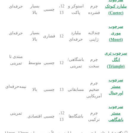
چرم
اسنوکر و
12،
بسیار
بیلیارد کیوتک
حرفه‌ای
چسبی
فشرده
پاکت
13
بالا
(Cuetec)
سرچوب
چندلایه
بیلیارد
بسیار
موری
حرفه‌ای
12
فشاری
ژاپنی
حرفه‌ای
بالا
(Moori)
سرچوب تری
مبتدی تا
چرم
باشگاهی/
انگل
12
چسبی
متوسط
تمرینی
سخت
تمرینی
(Triangle)
سرچوب
چرم
مستر
نیمه‌حرفه‌ای
ضخیم
مسابقاتی
13
چسبی
بالا
اورجینال
آمریکایی
سرچوب
چرم
12،
مستر
تمرینی
باشگاه‌ها
چسبی
اقتصادی
ترکیبی
13
باشگاهی