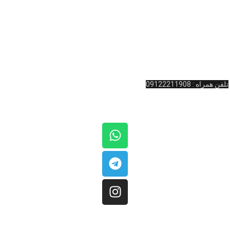
بیلیارد
و … کرده است. به یاد داریم که شما لایق بهترین خدمات هستید.
آدرس : ولیعصر نرسیده به چهارراه امام خمینی پاساژ المپیک طبقه همکف واحد
11 کینگ بیلیارد
تلفن تماس: 02166481127
تلفن همراه : 09122211908