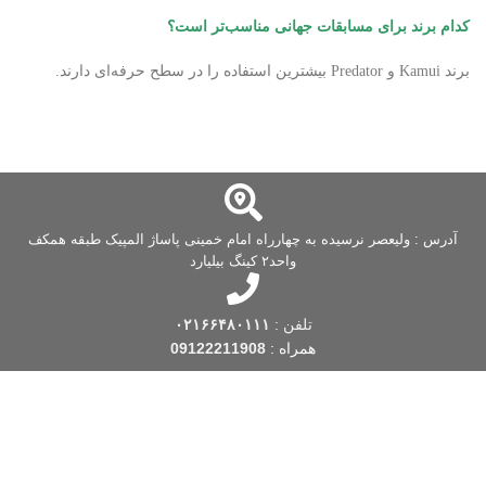
کدام برند برای مسابقات جهانی مناسب‌تر است؟
برند Kamui و Predator بیشترین استفاده را در سطح حرفه‌ای دارند.
آدرس : ولیعصر نرسیده به چهارراه امام خمینی پاساژ المپیک طبقه همکف
واحد۲ کینگ بیلیارد
تلفن :
۰۲۱۶۶۴۸۰۱۱۱
همراه :
09122211908
فروشگاه کینگ بیلیارد
یکی از قدیمی ترین فروشگاه های بیلیارد است که فعالیت
خود را از سال 1388 شروع کرده است. این فروشگاه بیلیارد، با بیش از یک دهه
تجربه، با توجه به نیاز و به منظور تسهیل در تهیه اقلام مورد نظر بیلیارد و اسنوکر
 … ، اقدام به راه اندازی این فروشگاه اینترنتی در زمینه بیلیارد و
لوازم جانبی