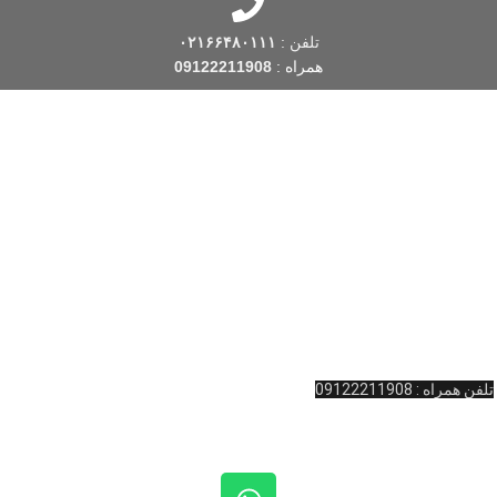
تلفن :
۰۲۱۶۶۴۸۰۱۱۱
همراه :
09122211908
فروشگاه کینگ بیلیارد
یکی از قدیمی ترین فروشگاه های بیلیارد است که فعالیت
خود را از سال 1388 شروع کرده است. این فروشگاه بیلیارد، با بیش از یک دهه
تجربه، با توجه به نیاز و به منظور تسهیل در تهیه اقلام مورد نظر بیلیارد و اسنوکر
 … ، اقدام به راه اندازی این فروشگاه اینترنتی در زمینه بیلیارد و
لوازم جانبی
بیلیارد
و … کرده است. به یاد داریم که شما لایق بهترین خدمات هستید.
آدرس : ولیعصر نرسیده به چهارراه امام خمینی پاساژ المپیک طبقه همکف واحد
11 کینگ بیلیارد
تلفن تماس: 02166481127
تلفن همراه : 09122211908