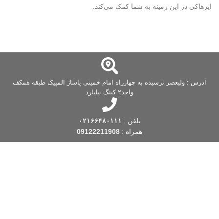
ایرهاکی در این زمینه به شما کمک می‌کند.
آدرس : ولیعصر نرسیده به چهارراه امام خمینی پاساژ المپیک طبقه همکف
واحد۲ کینگ بیلیارد
تلفن :
۰۲۱۶۶۴۸۰۱۱۱
همراه :
09122211908
فروشگاه کینگ بیلیارد
یکی از قدیمی ترین فروشگاه های بیلیارد است که فعالیت
خود را از سال 1388 شروع کرده است. این فروشگاه بیلیارد، با بیش از یک دهه
تجربه، با توجه به نیاز و به منظور تسهیل در تهیه اقلام مورد نظر بیلیارد و اسنوکر
 … ، اقدام به راه اندازی این فروشگاه اینترنتی در زمینه بیلیارد و
لوازم جانبی
بیلیارد
و … کرده است. به یاد داریم که شما لایق بهترین خدمات هستید.