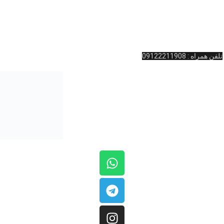
آدرس : ولیعصر نرسیده به چهارراه امام خمینی پاساژ المپیک طبقه همکف واحد
11 کینگ بیلیارد
تلفن تماس: 02166481127
تلفن همراه : 09122211908