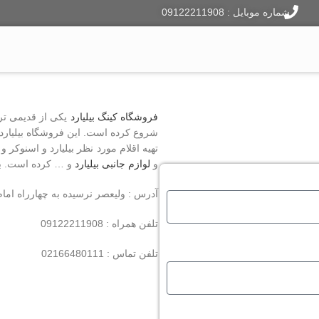
شماره موبایل : 09122211908
ایر هاکی
فوتبال دستی
دارت
لوازم جانبی
وبلاگ
فروشگاه کینگ بیلیارد
شروع کرده است. این فروشگاه بیلیارد، ب
تهیه اقلام مورد نظر بیلیارد و اسنوکر و 
و
لوازم جانبی بیلیارد
و … کرده است. به 
آدرس : ولیعصر نرسیده به چهارراه امام خمینی
تلفن همراه : 09122211908
تلفن تماس : 02166480111