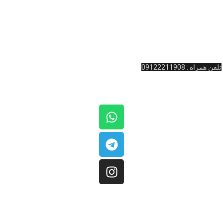
آدرس : ولیعصر نرسیده به چهارراه امام خمینی پاساژ المپیک طبقه همکف واحد
11 کینگ بیلیارد
تلفن تماس: 02166481127
تلفن همراه : 09122211908
کلیه حقوق مادی و معنوی این سایت متعلق به
فروشگاه کینگ بیلیارد
است.