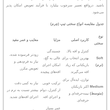
باشید. درواقع تعمیر سرچوب بیلیارد با فرآیند تعویض امکان‌ پذیر
می‌شود.
جدول مقایسه انواع سختی تیپ (چرم)
نوع
کاربرد اصلی
مزایا
معایب و عمر مفید
سختی
کنترل و افه بالا
.
چسبندگی
زودتر فرسوده شده،
Soft
بهترین انتخاب برای
عالی به گچ،
نیاز به فرم‌دهی و
(
نرم
)
بازیکنانی که زیاد
امکان اجرای
تعویض مکرر.
افه می‌گیرند.
افه‌های پیچیده.
توازن
.
ایده‌آل برای
ترکیب خوبی
نیاز به کمی دقت
Medium
اکثر بازیکنان
از کنترل، دوام
بیشتر نسبت به نرم در
(
متوسط
)
نیمه‌حرفه‌ای و
و اجرای افه.
اجرای افه‌های شدید.
حرفه‌ای.
عمر بسیار