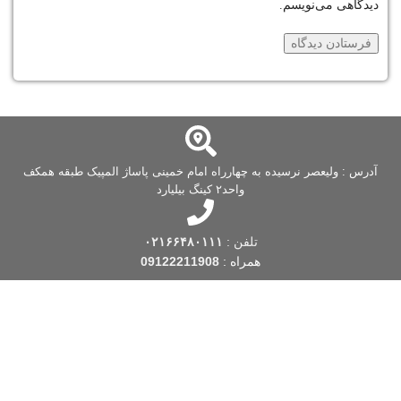
دیدگاهی می‌نویسم.
آدرس : ولیعصر نرسیده به چهارراه امام خمینی پاساژ المپیک طبقه همکف
واحد۲ کینگ بیلیارد
تلفن :
۰۲۱۶۶۴۸۰۱۱۱
همراه :
09122211908
فروشگاه کینگ بیلیارد
یکی از قدیمی ترین فروشگاه های بیلیارد است که فعالیت
خود را از سال 1388 شروع کرده است. این فروشگاه بیلیارد، با بیش از یک دهه
تجربه، با توجه به نیاز و به منظور تسهیل در تهیه اقلام مورد نظر بیلیارد و اسنوکر
 … ، اقدام به راه اندازی این فروشگاه اینترنتی در زمینه بیلیارد و
لوازم جانبی
بیلیارد
و … کرده است. به یاد داریم که شما لایق بهترین خدمات هستید.