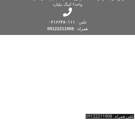
واحد۲ کینگ بیلیارد
تلفن :
۰۲۱۶۶۴۸۰۱۱۱
همراه :
09122211908
فروشگاه کینگ بیلیارد
یکی از قدیمی ترین فروشگاه های بیلیارد است که فعالیت
خود را از سال 1388 شروع کرده است. این فروشگاه بیلیارد، با بیش از یک دهه
تجربه، با توجه به نیاز و به منظور تسهیل در تهیه اقلام مورد نظر بیلیارد و اسنوکر
 … ، اقدام به راه اندازی این فروشگاه اینترنتی در زمینه بیلیارد و
لوازم جانبی
بیلیارد
و … کرده است. به یاد داریم که شما لایق بهترین خدمات هستید.
آدرس : ولیعصر نرسیده به چهارراه امام خمینی پاساژ المپیک طبقه همکف واحد
11 کینگ بیلیارد
تلفن تماس: 02166481127
تلفن همراه : 09122211908