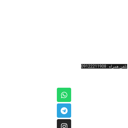
خود را از سال 1388 شروع کرده است. این فروشگاه بیلیارد، با بیش از یک دهه
تجربه، با توجه به نیاز و به منظور تسهیل در تهیه اقلام مورد نظر بیلیارد و اسنوکر
 … ، اقدام به راه اندازی این فروشگاه اینترنتی در زمینه بیلیارد و
لوازم جانبی
بیلیارد
و … کرده است. به یاد داریم که شما لایق بهترین خدمات هستید.
آدرس : ولیعصر نرسیده به چهارراه امام خمینی پاساژ المپیک طبقه همکف واحد
11 کینگ بیلیارد
تلفن تماس: 02166481127
تلفن همراه : 09122211908