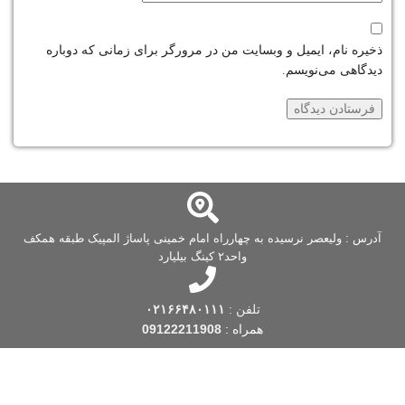
ذخیره نام، ایمیل و وبسایت من در مرورگر برای زمانی که دوباره
دیدگاهی می‌نویسم.
آدرس : ولیعصر نرسیده به چهارراه امام خمینی پاساژ المپیک طبقه همکف
واحد۲ کینگ بیلیارد
تلفن :
۰۲۱۶۶۴۸۰۱۱۱
همراه :
09122211908
فروشگاه کینگ بیلیارد
یکی از قدیمی ترین فروشگاه های بیلیارد است که فعالیت
خود را از سال 1388 شروع کرده است. این فروشگاه بیلیارد، با بیش از یک دهه