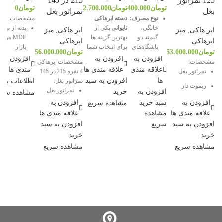
125 نمراتور
215 در 145
تومان
400.000
تومان
2.700.000
تومان
0
بغل
نمراتور بغل
نوع مصرف:
دسته ایرهاکی
مشخصات:
خانگی،
تایوانی
یکی از
بدنه از بهتر
ایر هاکی
,
میز
ایر هاکی
,
میز
گیم‌نت و
بهترین گزینه ها
MDF موج
ایرهاکی
ایرهاکی
باشگاه‌های
برای انتخاب شما
بازار
تومان
53.000.000
تومان
56.000.000
کم‌تراکم
است که از کیفیت
افزودن به
افزودن به
افزودن به 
نمایشگردیج
مشخصات:
مشخصات ایرهاکی
بالایی برای بازی
علاقه مندی
علاقه مندی ها
مندی ها
ابعاد حیاتی:
وسط و کنار
نمراتور بغل
4 نفره 215 در 145
برخوردار است.
قطر
۶۴
ها
افزودن به سبد
اطلاعات بیش
نمراتور بغل:
دارای گلشم
ریموت دار
میلی‌متر
نمراتور بغل
افزودن به
خرید
مشاهده سری
دیجیتال
(سایز
موزیکال
افزودن به
سبد خرید
افزودن به
مشاهده سریع
نور پردازی
استاندارد
دارای 
علاقه مندی ها
مشاهده
علاقه مندی ها
قطع کن
بزرگ)
و توپ
ریموت دار
افزودن به سبد
سریع
افزودن به سبد
توپ گیر
جنس:
موتور سانتر
صفحه اچ بی ال
خرید
خرید
پلاستیک
٢ فن
زدخش
موتور ۲فن فوق
مشاهده سریع
مشاهده سریع
فشرده
العاده قوی
موتور ۲فن فوق
مقاوم
العاده قوی
(ABS)
ویژگی بارز:
بهترین
انتخاب از
نظر قیمت و
دوام