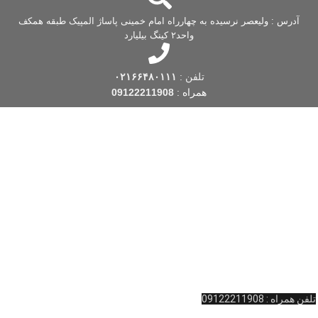
(اقتصادی)
آدرس : ولیعصر نرسیده به چهارراه امام خمینی پاساژ المپیک طبقه همکف
واحد۲ کینگ بیلیارد
تلفن :
۰۲۱۶۶۴۸۰۱۱۱
همراه :
09122211908
فروشگاه کینگ بیلیارد
یکی از قدیمی ترین فروشگاه های بیلیارد است که فعالیت
خود را از سال 1388 شروع کرده است. این فروشگاه بیلیارد، با بیش از یک دهه
تجربه، با توجه به نیاز و به منظور تسهیل در تهیه اقلام مورد نظر بیلیارد و اسنوکر
 … ، اقدام به راه اندازی این فروشگاه اینترنتی در زمینه بیلیارد و
لوازم جانبی
بیلیارد
و … کرده است. به یاد داریم که شما لایق بهترین خدمات هستید.
آدرس : ولیعصر نرسیده به چهارراه امام خمینی پاساژ المپیک طبقه همکف واحد
11 کینگ بیلیارد
تلفن تماس: 02166481127
تلفن همراه : 09122211908