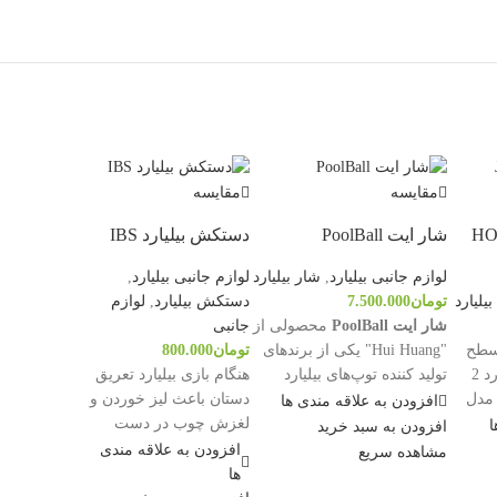
مقایسه
مقایسه
2 تکه HONG
شار ایت PoolBall
دستکش بیلیارد IBS
لوازم جانبی بیلیارد
,
شار بیلیارد
لوازم جانبی بیلیارد
,
یلیارد
تومان
7.500.000
دستکش بیلیارد
,
لوازم
شار ایت PoolBall
محصولی از
جانبی
 سطح
"Hui Huang" یکی از برندهای
تومان
800.000
نیمه حرفه ای، چوب بیلیارد 2
تولید کننده توپ‌های بیلیارد
هنگام بازی بیلیارد تعریق
ن مدل
است. این محصول دارای
دستان باعث لیز خوردن و
افزودن به علاقه مندی ها
یبایی
مشخصات زیر است:
لغزش چوب در دست
ا
افزودن به سبد خرید
ساخته شده از مواد باکیفیت
خواهد شد. برای جلوگیری
افزودن به علاقه مندی
مشاهده سریع
بالا
از این مساله
ها