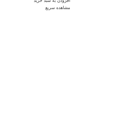
افزودن به سبد خرید
دقت ساخت بالا
مشاهده سریع
موجود در رنگ بندی کامل
ا
0912221 تماس