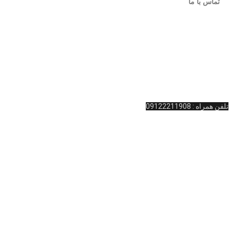
تماس با ما
روشگاه کینگ بیلیارد
… ، اقدام به راه اندازی این فروشگاه اینترنتی در زمینه بیلیارد و
لوازم جانبی بیلیار
آدرس : ولیعصر نرسیده به چهارراه امام خمینی پاساژ المپیک طبقه همکف واحد 11 کینگ بیلیارد
تلفن تماس: 02166481127
تلفن همراه : 09122211908