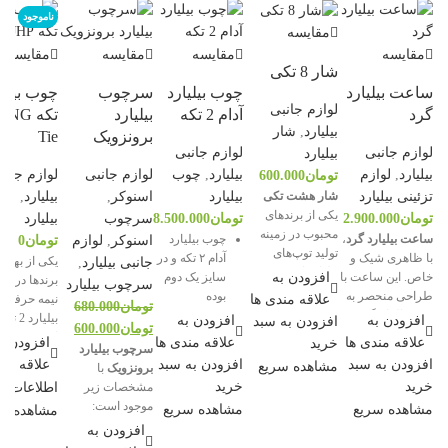
حراج
ناموجود
مقایسه
مقایسه
مقایسه
مقایسه
مقایسه
شار 8 تکی
ساعت بیلیارد
چوب بیلیارد
سرچوب
لوازم جانبی
گرد
آدام 2 تکه
بیلیارد
تکه NG
بیلیارد
,
شار
برونزویک
Tie
لوازم جانبی
لوازم جانبی
بیلیارد
بیلیارد
,
لوازم
بیلیارد
,
چوب
لوازم جانبی
لوازم جانب
تومان
600.000
شار هشت تکی
تزئینی بیلیارد
بیلیارد
اسنوکر
,
بیلیارد
,
چو
یکی از برندهای
تومان
2.900.000
تومان
8.500.000
سرچوب
بیلیارد
محبوب در زمینه
ساعت بیلیارد گرد
،
چوب بیلیارد
اسنوکر
,
لوازم
تومان
0
تولید توپ‌های
با ظاهری شیک و
آدام ۲ تکه و در
یکی از بهتری
جانبی بیلیارد
,
بیلیارد است.
افزودن به
خاص. این ساعت با
سایز یک دوم
برندها در س
سرچوب بیلیارد
ساخته شده از
طراحی منحصر به
بوده
علاقه مندی ها
نیمه حرفه ا
تومان
680.000
مواد اولیه
فرد و الهام گرفته
افزودن به
افزودن به
افزودن به سبد
تومان
600.000
باکیفیت
از دنیای بیلیارد، نه
است. دسته ا
علاقه مندی ها
علاقه مندی ها
افزودن ب
خرید
سرچوب بیلیارد
تنها زمان را به شما
مدل چوب چ
اندازه و وزن
افزودن به سبد
افزودن به سبد
علاقه مند
مشاهده سریع
برونزویک
با
نشان می‌دهد بلکه
بوده و به آن 
استاندارد
خرید
خرید
اطلاعات ب
مشخصات زیر
به دکوراسیون شما
خاصی داده 
طول عمر بالا
موجود است:
مشاهده سریع
مشاهده سریع
مشاهده س
جلوه‌ای خاص و
طراحی 2 تکه
برند برونزویک
جذاب می‌بخشد. این
افزودن به
روکش دس