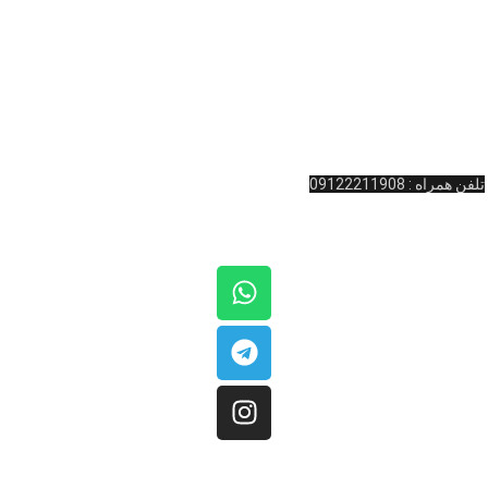
بیلیارد
و … کرده است. به یاد داریم که شما لایق بهترین خدمات هستید.
آدرس : ولیعصر نرسیده به چهارراه امام خمینی پاساژ المپیک طبقه همکف واحد
11 کینگ بیلیارد
تلفن تماس: 02166481127
تلفن همراه : 09122211908