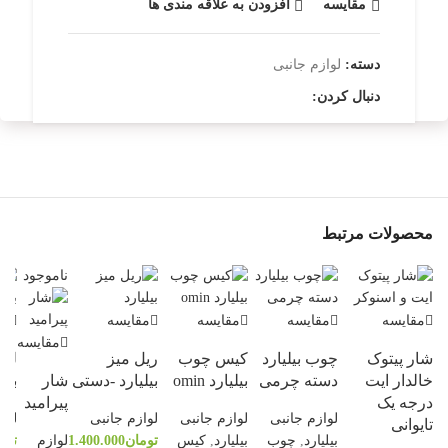
مقایسه
افزودن به علاقه مندی ها
دسته:
لوازم جانبی
دنبال کردن:
محصولات مرتبط
ناموجود
مقایسه
مقایسه
مقایسه
مقایسه
مق
مقایسه
شار پیتوک
چوب بیلیارد
کیس چوب
ریل میز
لو
خالدار ایت
دسته چرمی
بیلیارد omin
بیلیارد -دستی
شار
بیلی
درجه یک
پیرامید
لوازم جانبی
لوازم جانبی
لوازم جانبی
لوا
تایوانی
بیلیارد
,
چوب
بیلیارد
,
کیس
تومان
1.400.000
لوازم
توم