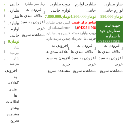
ریل میز بیلیارد
شار بیلیارد
,
بیلیارد
,
لوازم
چوب بیلیارد
,
جانبی
–
افزودن به
لوازم جانبی
جانبی
لوازم جانبی
بیلیارد
,
توم
علاقه مندی ها
لوز 
تومان
990.000
تومان
4.200.000
تومان
7.800.000
شار
قطع
افزودن به سبد
تماس برای قیمت
کیس چوب بیلیارد
بیلیارد
,
جهت ثبت
و مق
09122211908
با
omin استفاده از
خرید
لوازم
سفارش خود
میز
چوب بیلیارد دسته
کیس چوب بیلیارد
مشاهده سریع
جانبی
با شماره
که 
چرمی
ما، تجربه‌ای
چندین مزیت دارد:
اف
09122211908
تومان
0
توپ
بی‌نظیر از کنترل
1. حمل و نقل
افزودن به
افزودن به
افزودن به
عل
تماس بگیرید
شار
شده
و راحتی را در هر
آسان: کیس چوب
علاقه مندی ها
علاقه مندی ها
علاقه مندی ها
انتخ
پیرامید
آسان
ضربه حس کنید.
بیلیارد
افزودن به سبد
افزودن به سبد
افزودن به سبد
شار
مشا
ساز
این محصول با
پیرامید
خرید
خرید
خرید
گزین
ویژگی‌های زیر در
معمولا به
برا
افزودن
مشاهده سریع
مشاهده سریع
مشاهده سریع
فروشگاه ما
توپ‌هایی
تعمی
موجود است:
به
اشاره دارد
محس
جنس دسته
علاقه
که برای
چوب با روکش
مندی
توجه
بازی در
چرم
به 
ها
میز بیلیارد
شدی
2 تکه
پیرامید
اطلاعات
پیش 
استفاده
بیشتر
طراحی
جه
می‌شوند.
مشاهده
ارگونومیک و
موج
این توپ‌ها
زیبا
سریع
نه
بگیر