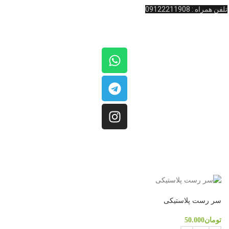
تلفن همراه : 09122211908
کلیه حقوق مادی و معنوی این سایت متعلق به
فروشگاه کینگ بیلیارد
است.
سر رست پلاستیکی
تومان
50.000