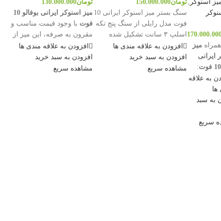
یز اسنوکر
,
تومان
150.000.000
تومان
130.000.000
نوکر
سنگ بستر میز اسنوکر ایرانی 10
میز اسنوکر ایرانی بوفالو 10
فوت مدل رایلی از سنگ پنج تکه
فوت
با وجود قیمت مناسب و
170.000.00
اسلپ ۳ سانت تشکیل شده
مقرون به صرفه، این میز از
همراه
میز
است.
به علت نوسانات شدید ارز
نظر کیفیت کاملا قابل رقابت با
افزودن به علاقه مندی ها
افزودن به علاقه مندی ها
 ایرانی
حتما پیش از ثبت سفارش با
نمونه های خارجی خود می باشد.
افزودن به سبد خرید
افزودن به سبد خرید
:
شماره 09122211908 تماس
مشخصات آن شامل موارد زیر
مشاهده سریع
مشاهده سریع
یک باند
بگیرید.
است:
ن به علاقه
وکر
سنگ اسلپ 5 تکه 3 سانت
ها
 به سبد
وت
لاستیک باند تایوانی
 اسنوکر
ماهوت
ه سریع
ی
به همراه لوازم جانبی کامل
اری
جهت ثبت سفارش خود با شماره
عدد چوب
09122211908 تماس بگیرید
وکر
وبی
ث
د