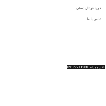
خرید فوتبال دستی
عدد
تماس با ما
تماس 
استعلا
روشگاه کینگ بیلیارد
میز اس
… ، اقدام به راه اندازی این فروشگاه اینترنتی در زمینه بیلیارد و
لوازم جانبی بیلیار
11908
آدرس : ولیعصر نرسیده به چهارراه امام خمینی پاساژ المپیک طبقه همکف واحد 11 کینگ بیلیارد
تلفن تماس: 02166481127
تلفن همراه : 09122211908