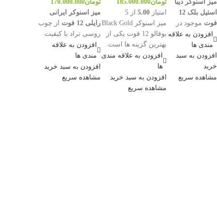
میز اسنوکر دیبا
تومان
185.000.000
تومان
170.000.000
استیل بلک 12
امتیاز
5.00
از 5
میز اسنوکر ایرانی
فوت
موجود در
میز اسنوکر Black Gold
رایلی 12 فوت
از چوب
کینگ بیلیارد با
بوفالو 12 فوت یکی از
روسی نراد با کیفیت
افزودن به علاقه
ویژگی‌های زیر
بهترین گزینه ها است.
ساخته شده است.
مندی ها
افزودن به علاقه
آماده خرید است:
ظاهر خیره کننده این
همچنین سنگ بستر آن
افزودن به سبد
افزودن به علاقه مندی
مندی ها
با تاییدیه
میز چشم هر بیننده ای
ها اسلپ مرغوب می
خرید
ها
افزودن به سبد خرید
رسمی
را به خود جلب می کند.
باشد.
مشاهده سریع
افزودن به سبد خرید
مشاهده سریع
فدراسیون
ماهوت سم اسپانیا
مشاهده سریع
برای مسابقات
لاستیک تایوانی ملین
حرفه‌ای و
رنگ طلایی مشکی
رسمی کشوری
سنگ اسلپ 5 تکه 3
ماهوت سم
سانت
اسپانیا
لاستیک باند
به علت نوسانات شدید
تایوانی ملین
ارز حتما پیش از ثبت
صورتی
سفارش با شماره
09122211908 تماس
شار تایوانی
بگیرید
جنس بدنه