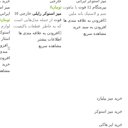
خارجی
خرید م
میز اسنوکر ایرانی
تومان
0
میز اس
بیرمنگام 12 فوت
با ماهوت
میز اسنوکر رایلی
خارجی 10
ایرانی
سم و لاستیک باند ملین
فوت
از جمله مدل‌هایی است
تومان
0
تایوانی با چوب نراد درجه
افزودن به علاقه مندی ها
که به خاطر قطعات باکیفیت،
لوازم 
یک به همراه لوازم جانبی
افزودن به سبد خرید
طول عمر بالایی دارد و حداکثر
اسنوکر
کامل
تماس برای قیمت
افزودن به علاقه مندی ها
مشاهده سریع
لذت از یک بازی اسنوکر را
استار 10 فوت
09122211908
اطلاعات بیشتر
برای شما به همراه خواهد
لاست
افزود
مشاهده سریع
داشت.
اسن
مندی 
افزودن
ماه
خرید
شار
مشاهد
چین
جاش
۲ 
خرید میز بیلیارد
اسن
جاچ
خرید میز اسنوکر
مثل
خرید ایر هاکی
گچ ۱۲ عد