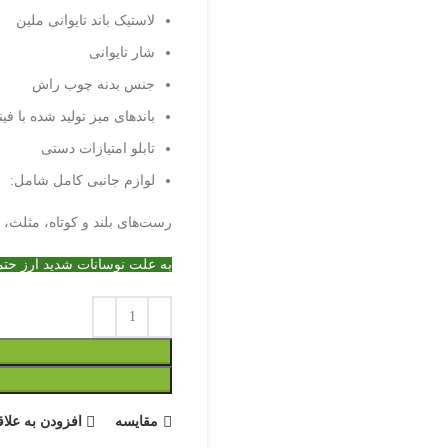
لاستیک باند تایوانی ملین
شار تایوانی
جنس بدنه چوب راش
باندهای میز تولید شده با 
تابلو امتیازات دستی
لوازم جانبی کامل شامل:
رست‌های بلند و کوتاه، مثلث،
به علت نوسانات شدید ارز حتما پیش از ثب
مقایسه
افزودن به علاق