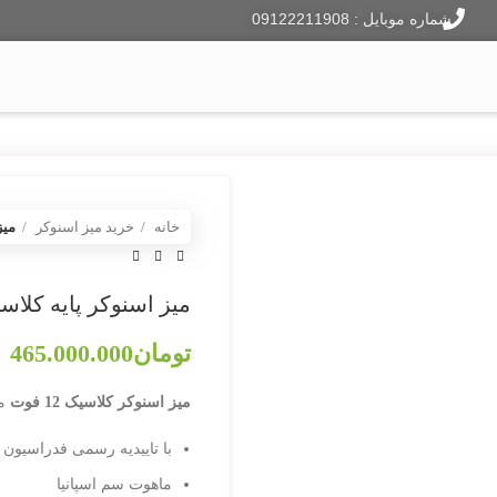
شماره موبایل : 09122211908
ایر هاکی
فوتبال دستی
دارت
لوازم جانبی
وبلاگ
خانه
خرید میز اسنوکر
میز 
میز اسنوکر پایه کلاسیک 12
تومان
465.000.000
میز اسنوکر کلاسیک 12 فوت
مو
با تاییدیه رسمی فدراسیو
ماهوت سم اسپانیا