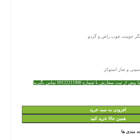
فینگر جوینت چوب راش و گردو
 سینی و شار اسنوکر
ت سفارش با شماره 09122211908 تماس بگیرید
افزودن به سبد خرید
همین حالا خرید کنید
ه مندی ها