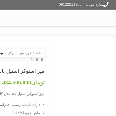
شماره موبایل : 09122211908
ایر هاکی
فوتبال دستی
دارت
لوازم جانبی
وبلاگ
خانه
خرید میز اسنوکر
میز
میز اسنوکر استیل باند 
تومان
434.500.000
میز اسنوکر استیل باند مدل کلاسی
دارای تاییدیه رسمی فدرا
ماهوت ویراکا 7373