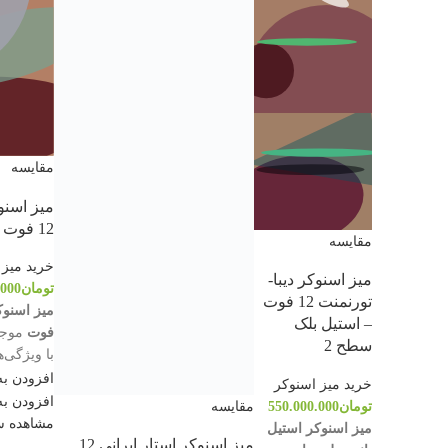
مقایسه
میز اسنو
12 فوت
مقایسه
خرید میز 
میز اسنوکر دیبا-
تومان
.000
تورنمنت 12 فوت
– استیل بلک
فوت
موجود
سطح 2
با ویژگی‌ه
است:
افزودن به
خرید میز اسنوکر
با تایی
افزودن به
مقایسه
تومان
550.000.000
فدراسی
مشاهده س
میز اسنوکر استیل
مسابقا
میز اسنوکر استار ایرانی 12