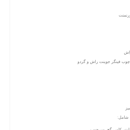
رنمنت
راش
 چوب فینگر جوینت راش و گردو
یز
 شامل:
لث، کاور، گچ، سرچوب