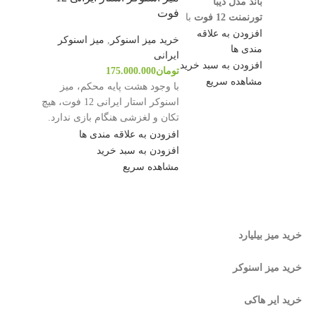
باند مدل دیبا
رسمی 
فوت
تورنمنت 12 فوت
با
ویژگی‌های زیر در
افزودن به علاقه
ماهوت 
خرید میز اسنوکر
,
میز اسنوکر
کینگ بیلیارد آماده
مندی ها
ایرانی
لاستیک 
فروش می‌باشد:
افزودن به سبد خرید
تومان
175.000.000
دارای تاییدیه
شار تای
مشاهده سریع
با وجود هشت پایه محکم، میز
رسمی
جنس ب
اسنوکر استار ایرانی 12 فوت، هیچ
فدراسیون برای
تکان و لغزشی هنگام بازی ندارد.
باندهای
مسابقات
برای نصب میز اسنوکر 12 فوت
افزودن به علاقه مندی ها
فینگر 
حرفه‌ای و
فضایی با مساحت تقریبی 7 در 5
افزودن به سبد خرید
و گردو
رسمی کشوری
متر نیاز است.
مشاهده سریع
تابلو ا
ماهوت Wiraka
7373
لوازم 
شامل:
لاستیک باند
تورنومنت
خرید میز بیلیارد
رست‌های ب
شار آرامیت
مثلث، سین
خرید میز اسنوکر
تورنومنت بلژیکی
به علت 
4 عدد چوب بازی
ارز حتما
خرید ایر هاکی
سفارش ب