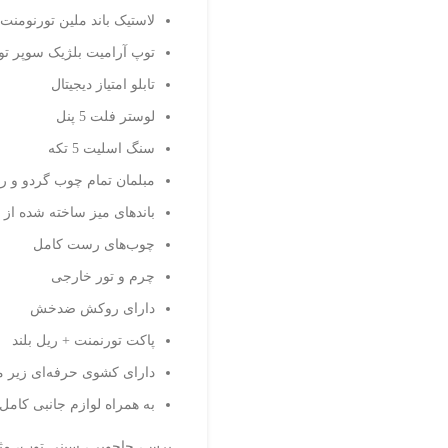
لاستیک باند ملین تورنومنت
توپ آرامیت بلژیک سوپر تو
تابلو امتیاز دیجیتال
لوستر فلت 5 پنل
سنگ اسلیت 5 تکه
مبلمان تمام چوب گردو و 
باندهای میز ساخته شده از
چوب‌های رست کامل
چرم و تور خارجی
دارای روکش ضدخش
پاکت تورنمنت + ریل بلند
دارای کشوی حرفه‌ای زیر م
به همراه لوازم جانبی کامل
برس، جاچوبی، سینی توپ، مث