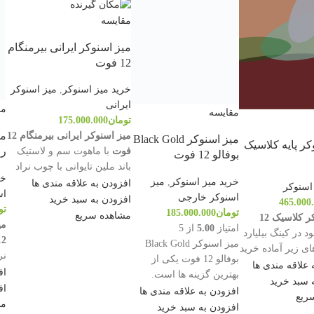
مقایسه
میز اسنوکر ایرانی بیرمنگام
12 فوت
خرید میز اسنوکر
,
میز اسنوکر
ایرانی
مق
مقایسه
تومان
175.000.000
می
میز اسنوکر ایرانی بیرمنگام 12
میز اسنوکر Black Gold
کر پایه کلاسیک
رای
فوت
با ماهوت سم و لاستیک
بوفالو 12 فوت
باند ملین تایوانی با چوب نراد
خر
خرید میز اسنوکر
,
میز
درجه یک به همراه لوازم جانبی
افزودن به علاقه مندی ها
اسنوکر
اس
اسنوکر خارجی
کامل
تماس برای قیمت
افزودن به سبد خرید
465.000
تو
تومان
185.000.000
09122211908
مشاهده سریع
میز اسنوکر کلاسیک 12
می
امتیاز
5.00
از 5
 در کینگ بیلیارد
12 ف
میز اسنوکر Black Gold
ای زیر آماده خرید
نر
بوفالو 12 فوت یکی از
 علاقه مندی ها
اس
اف
بهترین گزینه ها است.
دیه رسمی
 سبد خرید
آن
اف
ظاهر خیره کننده این میز
افزودن به علاقه مندی ها
ون برای
ریع
با
مش
چشم هر بیننده ای را به
افزودن به سبد خرید
ت حرفه‌ای و