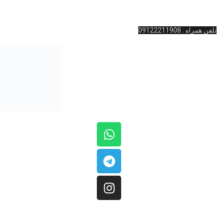
تماس بگیرید
تلفن تماس: 02166481127
تلفن همراه : 09122211908