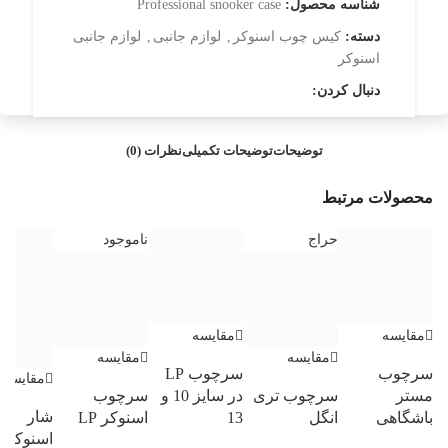
شناسه محصول:
Professional snooker case
دسته:
کیس چوب اسنوکر
,
لوازم جانبی
,
لوازم جانبی
اسنوکر
دنبال کردن:
توضیحات
توضیحات تکمیلی
نظرات (0)
محصولات مرتبط
حراج
ناموجود
مقایسه
مقایسه
مقایسه
مقایسه
سرچوب
سرچوب LP
مقایسه
مستر
سرچوب تری
در سایز 10 و
سرچوب
شار
باشگاهی
انگل
13
اسنوکر LP
اسنوکر