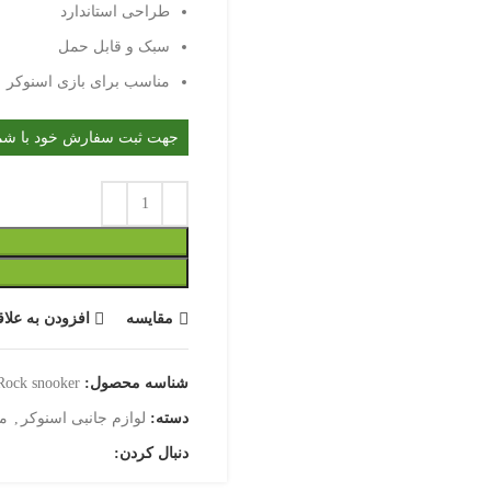
طراحی استاندارد
سبک و قابل حمل
مناسب برای بازی اسنوکر
جهت ثبت سفارش خود با شماره 09122211908 تماس
مقایسه
افزودن به علاق
شناسه محصول:
Rock snooker
دسته:
لوازم جانبی اسنوکر
,
م
دنبال کردن: