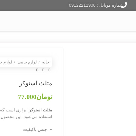
شماره موبایل : 09122211908
ایر هاکی
فوتبال دستی
دارت
لوازم جانبی
وبلاگ
خانه
لوازم جانبی
لوازم ج
مثلث اسنوکر
تومان
77.000
مثلث اسنوکر
ابزاری است که ب
استفاده می‌شود. این محصول 
جنس باکیفیت