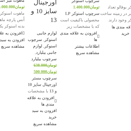
ماهوت میز اسن
سرچوب اسنوکر
اورجینال
تومان
9.000.000
بوفالو تعداد
تومان
1.400.000
سایز 10 و
بر در زمینه ساخت
سرچوب اسنوکر LP
13
اُنس پارچه ماه
وجود دارند.
محصولی باکیفیت است
بدنه اسنوکر 
 مارک بستگی به
که با مشخصات زیر
قه مندی ها
مهم و حیاتی در
برای
چوب اسنوکر
افزودن به علاقه مندی
افزودن به علا
لوازم جانبی
 خرید
اسنوکر
مناسب است.
ها
اسنوکر
,
سرچوب
افزودن به سبد
درجه سختی هارد
اسنوکر
,
لوازم
اطلاعات بیشتر
مشاهده سریع
جانبی بیلیارد
,
مشاهده سریع
سایز 10 میلی متر
سرچوب بیلیارد
ساخت کشور چین
تومان
638.000
تومان
500.000
برند LP
سرچوب مستر
دوام و کیفیت بالا
اورجینال سایز 10
و 13
با مشخصات
تهیه شده از مواد اولیه
زیر موجود است:
افزودن به علاقه
باکیفیت
برند مستر
مندی ها
افزودن به سبد
محصول کشور
جهت ثبت سفارش
خرید
خود با شماره
آمریکا
مشاهده سریع
09122211908 تماس
در سایزهای 10
بگیرید