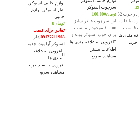
وکر
لوازم جانبی اسنوکر
,
لوازم جانبی اسنوکر
,
1
سرچوب اسنوکر
شار اسنوکر
,
لوازم
ماهوت اسنوکر دو چوب 32
تومان
100.000
جانبی
وت یا فلت
این سرچوب ها در سایز
تومان
0
یک قسمت
۱۰mm موجود و مناسب
تماس برای قیمت
 بازی
برای چوب اسنوکر بوده و
قه مندی ها
09122211908
شار
دارای درجه سختی H یا هارد
افزودن به علاقه مندی ها
 خرید
اسنوکر آرامیت جعبه
می باشد.
اطلاعات بیشتر
سبز
دارای مشخصات
افزودن به علاقه
سایز: ۱۰mm
مشاهده سریع
زیر است:
مندی ها
افزودن به سبد خرید
درجه سختی: H (هارد)
برند آرامیت
مشاهده سریع
کیفیت ساخت بالا
بسیار باکیفیت و
مناسب برای بازیکنان
مقاوم
حرفه‌ای و آماتور
مناسب برای بازی
اسنوکر
ارسال به سراسر
کشور
جهت ثبت سفارش