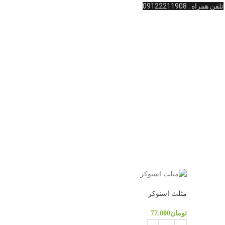
تلفن همراه : 09122211908
مثلث اسنوکر
تومان
77.000