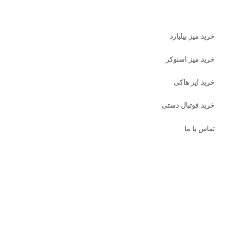
13 میلی‌متر
برای چوب
بیلیارد
خرید میز بیلیارد
فروش
خرید میز اسنوکر
به‌صورت تک یا
بسته‌ای
خرید ایر هاکی
جهت ثبت
خرید فوتبال دستی
سفارش خود با
شماره
09122211908
تماس با ما
تماس بگیرید
روشگاه کینگ بیلیارد
… ، اقدام به راه اندازی این فروشگاه اینترنتی در زمینه بیلیارد و
لوازم جانبی بیلیار
آدرس : ولیعصر نرسیده به چهارراه امام خمینی پاساژ المپیک طبقه همکف واحد 11 کینگ بیلیارد
تلفن تماس: 02166481127